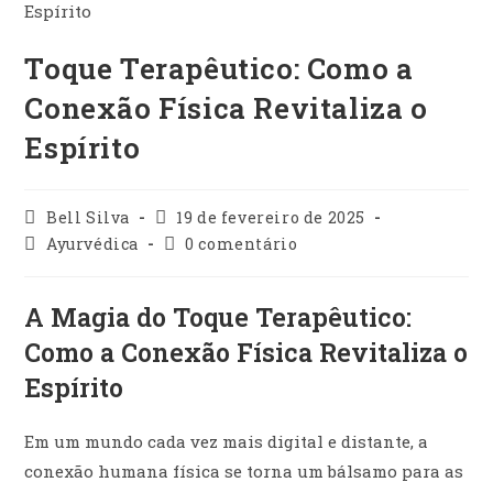
Toque Terapêutico: Como a
Conexão Física Revitaliza o
Espírito
Autor
Post
Bell Silva
19 de fevereiro de 2025
do
publicado:
Categoria
Comentários
Ayurvédica
0 comentário
post:
do
do
post:
post:
A Magia do Toque Terapêutico:
Como a Conexão Física Revitaliza o
Espírito
Em um mundo cada vez mais digital e distante, a
conexão humana física se torna um bálsamo para as