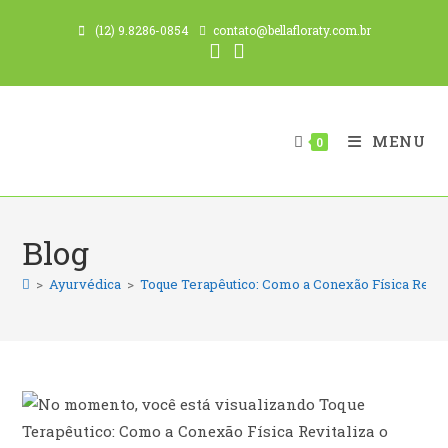
Ir
(12) 9.8286-0854
contato@bellafloraty.com.br
para
o
conteúdo
MENU
0
Blog
>
Ayurvédica
>
Toque Terapêutico: Como a Conexão Física Revita