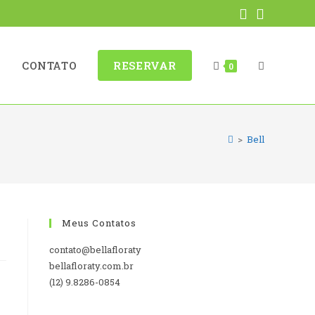
ALTERNAR
G
CONTATO
RESERVAR
0
>
Bell
PESQUISA
DO
Meus Contatos
contato@bellafloraty
bellafloraty.com.br
(12) 9.8286-0854
SITE