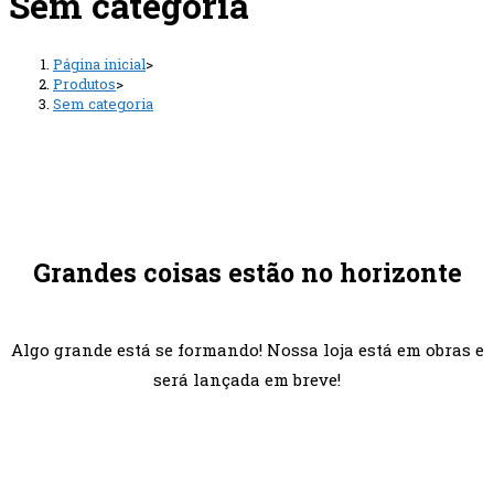
Sem categoria
Página inicial
>
Produtos
>
Sem categoria
Pular
para
o
conteúdo
Grandes coisas estão no horizonte
Algo grande está se formando! Nossa loja está em obras e
será lançada em breve!