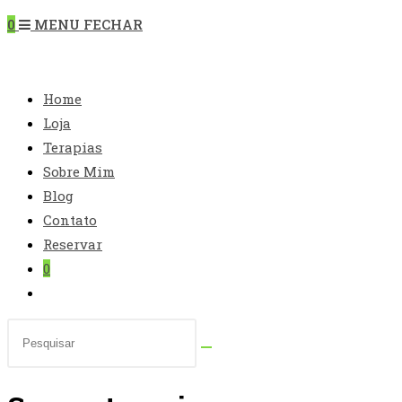
“Esc”
0
MENU
FECHAR
para
fechar
DO
o
Home
painel
Loja
de
Terapias
pesquisa.
SITE
Sobre Mim
Blog
Contato
Reservar
0
Alternar
pesquisa
Pesquisar
do
neste
site
site