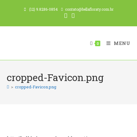
Ir
(12) 9.8286-0854
contato@bellafloraty.com.br
para
o
conteúdo
MENU
0
cropped-Favicon.png
>
cropped-Favicon.png