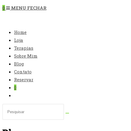
“Esc”
0
MENU
FECHAR
para
fechar
DO
o
Home
painel
Loja
de
Terapias
pesquisa.
SITE
Sobre Mim
Blog
Contato
Reservar
0
Alternar
pesquisa
Pesquisar
do
neste
site
site