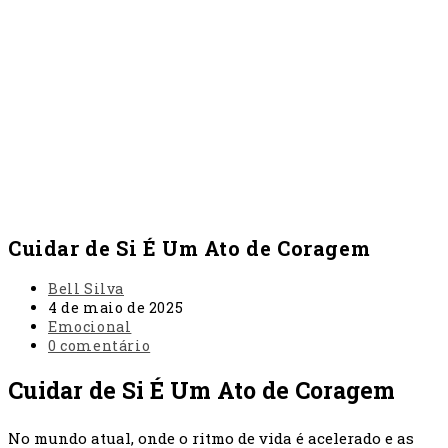
Cuidar de Si É Um Ato de Coragem
Autor
Bell Silva
do
Post
4 de maio de 2025
post:
publicado:
Categoria
Emocional
do
Comentários
0 comentário
post:
do
post:
Cuidar de Si É Um Ato de Coragem
No mundo atual, onde o ritmo de vida é acelerado e as