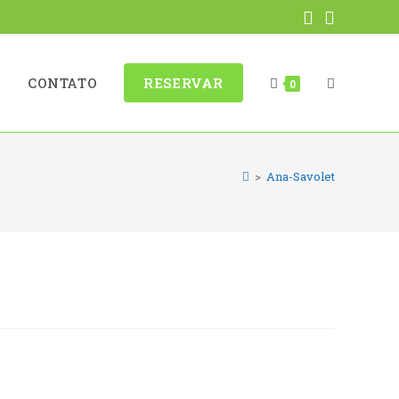
ALTERNAR
G
CONTATO
RESERVAR
0
>
Ana-Savolet
PESQUISA
DO
SITE