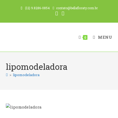
Ir
(12) 9.8286-0854
contato@bellafloraty.com.br
para
o
conteúdo
MENU
0
lipomodeladora
>
lipomodeladora