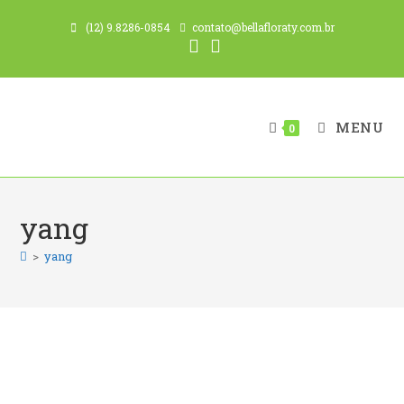
Ir
(12) 9.8286-0854
contato@bellafloraty.com.br
para
o
conteúdo
MENU
0
yang
>
yang