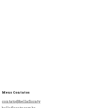
Meus Contatos
contato@bellafloraty
bellafloraty.com.br