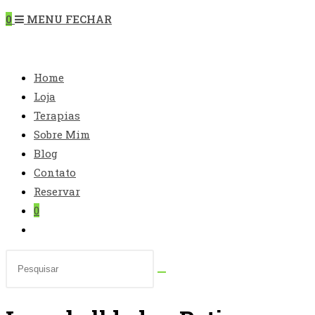
“Esc”
0
MENU
FECHAR
para
fechar
DO
o
Home
painel
Loja
de
Terapias
pesquisa.
SITE
Sobre Mim
Blog
Contato
Reservar
0
Alternar
pesquisa
Pesquisar
do
neste
site
site