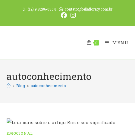
Ir
(12) 9.8286-0854
contato@bellafloraty.com.br
para
o
conteúdo
MENU
0
autoconhecimento
>
Blog
>
autoconhecimento
EMOCIONAL