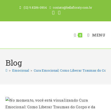
Ir
(12) 9.8286-0854
contato@bellafloraty.com.br
para
o
conteúdo
MENU
0
Blog
>
Emocional
>
Cura Emocional: Como Liberar Traumas do Corpo