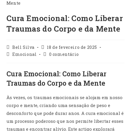
Cura Emocional: Como Liberar
Traumas do Corpo e da Mente
Autor
Post
Bell Silva
18 de fevereiro de 2025
do
publicado:
Categoria
Comentários
Emocional
0 comentário
post:
do
do
post:
post:
Cura Emocional: Como Liberar
Traumas do Corpo e da Mente
Às vezes, os traumas emocionais se alojam em nosso
corpo e mente, criando uma sensação de peso e
desconforto que pode durar anos. A cura emocional é
um processo poderoso que nos permite libertar esses
traumas e encontrar alívio. Este artigo explorará