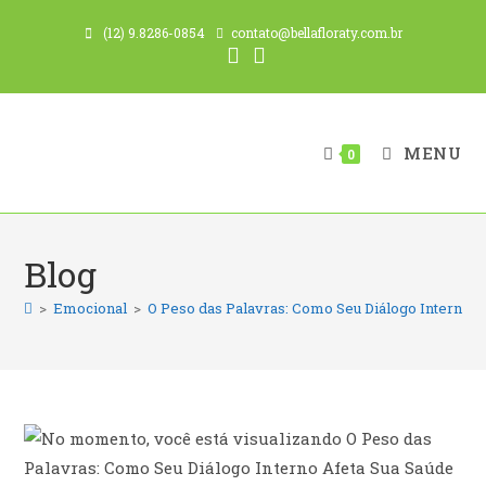
Ir
(12) 9.8286-0854
contato@bellafloraty.com.br
para
o
conteúdo
MENU
0
Blog
>
Emocional
>
O Peso das Palavras: Como Seu Diálogo Interno Af