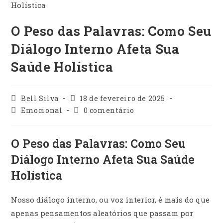
O Peso das Palavras: Como Seu
Diálogo Interno Afeta Sua
Saúde Holística
Autor
Post
Bell Silva
18 de fevereiro de 2025
do
publicado:
Categoria
Comentários
Emocional
0 comentário
post:
do
do
post:
post:
O Peso das Palavras: Como Seu
Diálogo Interno Afeta Sua Saúde
Holística
Nosso diálogo interno, ou voz interior, é mais do que
apenas pensamentos aleatórios que passam por