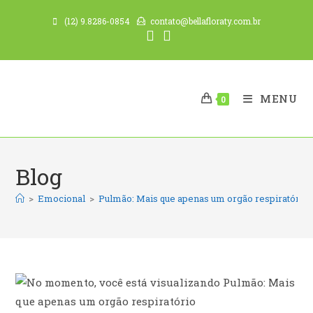
Ir
(12) 9.8286-0854
contato@bellafloraty.com.br
para
o
conteúdo
MENU
0
Blog
>
Emocional
>
Pulmão: Mais que apenas um orgão respiratório