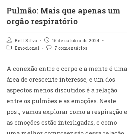
Pulmão: Mais que apenas um
orgão respiratório
Autor
Post
Bell Silva
15 de outubro de 2024
do
publicado:
Categoria
Comentários
Emocional
7 comentários
post:
do
do
post:
post:
A conexão entre o corpo e a mente é uma
área de crescente interesse, e um dos
aspectos menos discutidos é a relação
entre os pulmões e as emoções. Neste
post, vamos explorar como a respiração e
as emoções estão interligadas, e como
uma melhor compreensão dessa relação